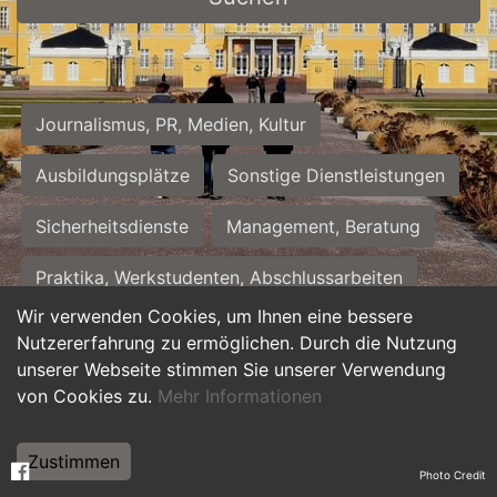
Journalismus, PR, Medien, Kultur
Ausbildungsplätze
Sonstige Dienstleistungen
Sicherheitsdienste
Management, Beratung
Praktika, Werkstudenten, Abschlussarbeiten
Wir verwenden Cookies, um Ihnen eine bessere
Personalwesen
Assistenz, Sekretariat
Nutzererfahrung zu ermöglichen. Durch die Nutzung
unserer Webseite stimmen Sie unserer Verwendung
Hilfskräfte, Aushilfs- und Nebenjobs
von Cookies zu.
Mehr Informationen
Einkauf, Logistik, Materialwirtschaft
Zustimmen
Photo Credit
Weiterbildung, Studium, duale Ausbildung