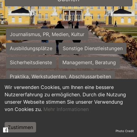
Journalismus, PR, Medien, Kultur
Ausbildungsplätze
Sonstige Dienstleistungen
Sicherheitsdienste
Management, Beratung
Praktika, Werkstudenten, Abschlussarbeiten
Wir verwenden Cookies, um Ihnen eine bessere
Personalwesen
Assistenz, Sekretariat
Nutzererfahrung zu ermöglichen. Durch die Nutzung
unserer Webseite stimmen Sie unserer Verwendung
Hilfskräfte, Aushilfs- und Nebenjobs
von Cookies zu.
Mehr Informationen
Einkauf, Logistik, Materialwirtschaft
Zustimmen
Photo Credit
Weiterbildung, Studium, duale Ausbildung