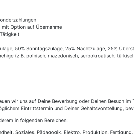
Sonderzahlungen
ve mit Option auf Übernahme
Tätigkeit
gszulage, 50% Sonntagszulage, 25% Nachtzulage, 25% Übers
chige (z.B. polnisch, mazedonisch, serbokroatisch, türkisch,
uen wir uns auf Deine Bewerbung oder Deinen Besuch im Tri
lichem Eintrittstermin und Deiner Gehaltsvorstellung, bevo
anderem in folgenden Bereichen:
heit, Soziales, Pädagogik, Elektro, Produktion, Fertigung, 