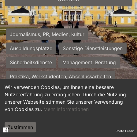
Journalismus, PR, Medien, Kultur
Ausbildungsplätze
Sonstige Dienstleistungen
Sicherheitsdienste
Management, Beratung
Praktika, Werkstudenten, Abschlussarbeiten
Wir verwenden Cookies, um Ihnen eine bessere
Personalwesen
Assistenz, Sekretariat
Nutzererfahrung zu ermöglichen. Durch die Nutzung
unserer Webseite stimmen Sie unserer Verwendung
Hilfskräfte, Aushilfs- und Nebenjobs
von Cookies zu.
Mehr Informationen
Einkauf, Logistik, Materialwirtschaft
Zustimmen
Photo Credit
Weiterbildung, Studium, duale Ausbildung