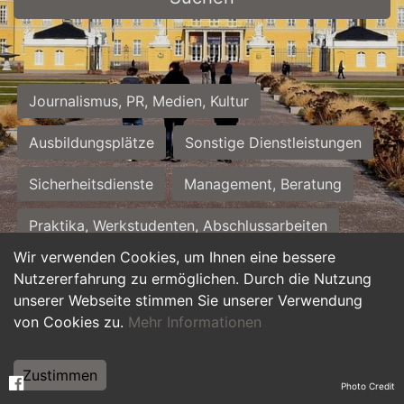
Journalismus, PR, Medien, Kultur
Ausbildungsplätze
Sonstige Dienstleistungen
Sicherheitsdienste
Management, Beratung
Praktika, Werkstudenten, Abschlussarbeiten
Wir verwenden Cookies, um Ihnen eine bessere
Personalwesen
Assistenz, Sekretariat
Nutzererfahrung zu ermöglichen. Durch die Nutzung
unserer Webseite stimmen Sie unserer Verwendung
Hilfskräfte, Aushilfs- und Nebenjobs
von Cookies zu.
Mehr Informationen
Einkauf, Logistik, Materialwirtschaft
Zustimmen
Photo Credit
Weiterbildung, Studium, duale Ausbildung