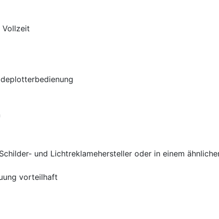
 Vollzeit
eideplotterbedienung
n
childer- und Lichtreklamehersteller oder in einem ähnliche
uung vorteilhaft