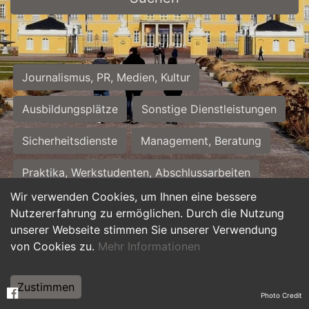
Journalismus, PR, Medien, Kultur
Ausbildungsplätze
Sonstige Dienstleistungen
Sicherheitsdienste
Management, Beratung
Praktika, Werkstudenten, Abschlussarbeiten
Wir verwenden Cookies, um Ihnen eine bessere
Personalwesen
Assistenz, Sekretariat
Nutzererfahrung zu ermöglichen. Durch die Nutzung
unserer Webseite stimmen Sie unserer Verwendung
Hilfskräfte, Aushilfs- und Nebenjobs
von Cookies zu.
Mehr Informationen
Einkauf, Logistik, Materialwirtschaft
Zustimmen
Photo Credit
Weiterbildung, Studium, duale Ausbildung