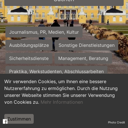
Journalismus, PR, Medien, Kultur
Ausbildungsplätze
Sonstige Dienstleistungen
Sicherheitsdienste
Management, Beratung
Praktika, Werkstudenten, Abschlussarbeiten
Wir verwenden Cookies, um Ihnen eine bessere
Personalwesen
Assistenz, Sekretariat
Nutzererfahrung zu ermöglichen. Durch die Nutzung
unserer Webseite stimmen Sie unserer Verwendung
Hilfskräfte, Aushilfs- und Nebenjobs
von Cookies zu.
Mehr Informationen
Einkauf, Logistik, Materialwirtschaft
Zustimmen
Photo Credit
Weiterbildung, Studium, duale Ausbildung