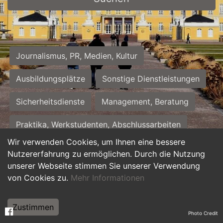
Journalismus, PR, Medien, Kultur
Ausbildungsplätze
Sonstige Dienstleistungen
Sicherheitsdienste
Management, Beratung
Praktika, Werkstudenten, Abschlussarbeiten
Wir verwenden Cookies, um Ihnen eine bessere
Personalwesen
Assistenz, Sekretariat
Nutzererfahrung zu ermöglichen. Durch die Nutzung
unserer Webseite stimmen Sie unserer Verwendung
Hilfskräfte, Aushilfs- und Nebenjobs
von Cookies zu.
Mehr Informationen
Einkauf, Logistik, Materialwirtschaft
Zustimmen
Photo Credit
Weiterbildung, Studium, duale Ausbildung