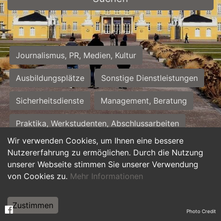
Journalismus, PR, Medien, Kultur
Ausbildungsplätze
Sonstige Dienstleistungen
Sicherheitsdienste
Management, Beratung
Praktika, Werkstudenten, Abschlussarbeiten
Wir verwenden Cookies, um Ihnen eine bessere
Personalwesen
Assistenz, Sekretariat
Nutzererfahrung zu ermöglichen. Durch die Nutzung
unserer Webseite stimmen Sie unserer Verwendung
Hilfskräfte, Aushilfs- und Nebenjobs
von Cookies zu.
Mehr Informationen
Einkauf, Logistik, Materialwirtschaft
Zustimmen
Photo Credit
Weiterbildung, Studium, duale Ausbildung