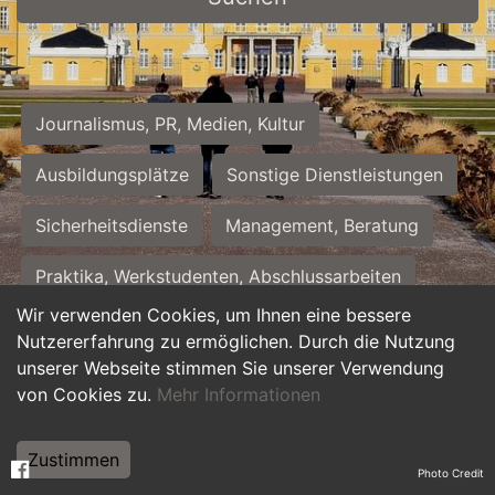
Journalismus, PR, Medien, Kultur
Ausbildungsplätze
Sonstige Dienstleistungen
Sicherheitsdienste
Management, Beratung
Praktika, Werkstudenten, Abschlussarbeiten
Wir verwenden Cookies, um Ihnen eine bessere
Personalwesen
Assistenz, Sekretariat
Nutzererfahrung zu ermöglichen. Durch die Nutzung
unserer Webseite stimmen Sie unserer Verwendung
Hilfskräfte, Aushilfs- und Nebenjobs
von Cookies zu.
Mehr Informationen
Einkauf, Logistik, Materialwirtschaft
Zustimmen
Photo Credit
Weiterbildung, Studium, duale Ausbildung