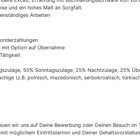
ndere Excel); Erfahrung mit Buchhaltungssoftware von Vorte
weise und ein hohes Maß an Sorgfalt.
genständiges Arbeiten
Sonderzahlungen
ve mit Option auf Übernahme
Tätigkeit
agszulage, 50% Sonntagszulage, 25% Nachtzulage, 25% Üb
chige (z.B. polnisch, mazedonisch, serbokroatisch, türkisch,
euen wir uns auf Deine Bewerbung oder Deinen Besuch im Tr
it möglichem Eintrittstermin und Deiner Gehaltsvorstellun