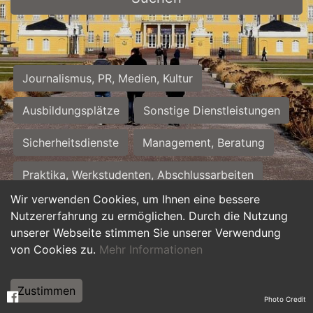
Journalismus, PR, Medien, Kultur
Ausbildungsplätze
Sonstige Dienstleistungen
Sicherheitsdienste
Management, Beratung
Praktika, Werkstudenten, Abschlussarbeiten
Wir verwenden Cookies, um Ihnen eine bessere
Personalwesen
Assistenz, Sekretariat
Nutzererfahrung zu ermöglichen. Durch die Nutzung
unserer Webseite stimmen Sie unserer Verwendung
Hilfskräfte, Aushilfs- und Nebenjobs
von Cookies zu.
Mehr Informationen
Einkauf, Logistik, Materialwirtschaft
Zustimmen
Photo Credit
Weiterbildung, Studium, duale Ausbildung