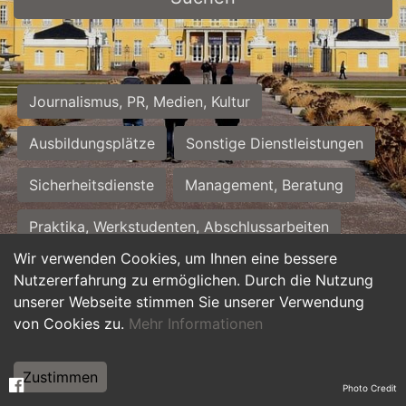
Journalismus, PR, Medien, Kultur
Ausbildungsplätze
Sonstige Dienstleistungen
Sicherheitsdienste
Management, Beratung
Praktika, Werkstudenten, Abschlussarbeiten
Wir verwenden Cookies, um Ihnen eine bessere
Personalwesen
Assistenz, Sekretariat
Nutzererfahrung zu ermöglichen. Durch die Nutzung
unserer Webseite stimmen Sie unserer Verwendung
Hilfskräfte, Aushilfs- und Nebenjobs
von Cookies zu.
Mehr Informationen
Einkauf, Logistik, Materialwirtschaft
Zustimmen
Photo Credit
Weiterbildung, Studium, duale Ausbildung