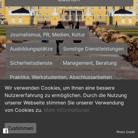
Journalismus, PR, Medien, Kultur
Ausbildungsplätze
Sonstige Dienstleistungen
Sicherheitsdienste
Management, Beratung
Praktika, Werkstudenten, Abschlussarbeiten
Wir verwenden Cookies, um Ihnen eine bessere
Personalwesen
Assistenz, Sekretariat
Nutzererfahrung zu ermöglichen. Durch die Nutzung
unserer Webseite stimmen Sie unserer Verwendung
Hilfskräfte, Aushilfs- und Nebenjobs
von Cookies zu.
Mehr Informationen
Einkauf, Logistik, Materialwirtschaft
Zustimmen
Photo Credit
Weiterbildung, Studium, duale Ausbildung