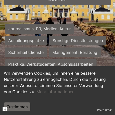
Journalismus, PR, Medien, Kultur
Ausbildungsplätze
Sonstige Dienstleistungen
Sicherheitsdienste
Management, Beratung
Praktika, Werkstudenten, Abschlussarbeiten
Wir verwenden Cookies, um Ihnen eine bessere
Personalwesen
Assistenz, Sekretariat
Nutzererfahrung zu ermöglichen. Durch die Nutzung
unserer Webseite stimmen Sie unserer Verwendung
Hilfskräfte, Aushilfs- und Nebenjobs
von Cookies zu.
Mehr Informationen
Einkauf, Logistik, Materialwirtschaft
Zustimmen
Photo Credit
Weiterbildung, Studium, duale Ausbildung