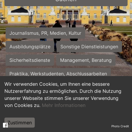
Journalismus, PR, Medien, Kultur
Ausbildungsplätze
Sonstige Dienstleistungen
Sicherheitsdienste
Management, Beratung
Praktika, Werkstudenten, Abschlussarbeiten
Wir verwenden Cookies, um Ihnen eine bessere
Personalwesen
Assistenz, Sekretariat
Nutzererfahrung zu ermöglichen. Durch die Nutzung
unserer Webseite stimmen Sie unserer Verwendung
Hilfskräfte, Aushilfs- und Nebenjobs
von Cookies zu.
Mehr Informationen
Einkauf, Logistik, Materialwirtschaft
Zustimmen
Photo Credit
Weiterbildung, Studium, duale Ausbildung