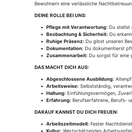
Bewohnern eine verlässliche Nachtbetreuung
DEINE ROLLE BEI UNS:
Pflege mit Verantwortung:
Du stellst
Beobachtung & Sicherheit:
Du erkenns
Ruhige Präsenz:
Du gibst unseren Bew
Dokumentation:
Du dokumentierst pfl
Zusammenarbeit:
Du sorgst für eine
DAS MACHT DICH AUS:
Abgeschlossene Ausbildung:
Altenpf
Arbeitsweise:
Selbstständig, verantwo
Haltung:
Einfühlungsvermögen, Zuverlä
Erfahrung:
Berufserfahrene, Berufs- 
DARAUF KANNST DU DICH FREUEN:
Arbeitszeitmodell:
Fester Nachtdienst 
Kultur:
Wertschätzendes Arbeitsumfeld