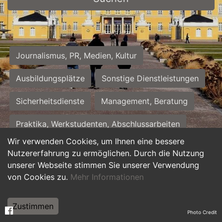
Journalismus, PR, Medien, Kultur
Ausbildungsplätze
Sonstige Dienstleistungen
Sicherheitsdienste
Management, Beratung
Praktika, Werkstudenten, Abschlussarbeiten
Wir verwenden Cookies, um Ihnen eine bessere
Personalwesen
Assistenz, Sekretariat
Nutzererfahrung zu ermöglichen. Durch die Nutzung
unserer Webseite stimmen Sie unserer Verwendung
Hilfskräfte, Aushilfs- und Nebenjobs
von Cookies zu.
Mehr Informationen
Einkauf, Logistik, Materialwirtschaft
Zustimmen
Photo Credit
Weiterbildung, Studium, duale Ausbildung