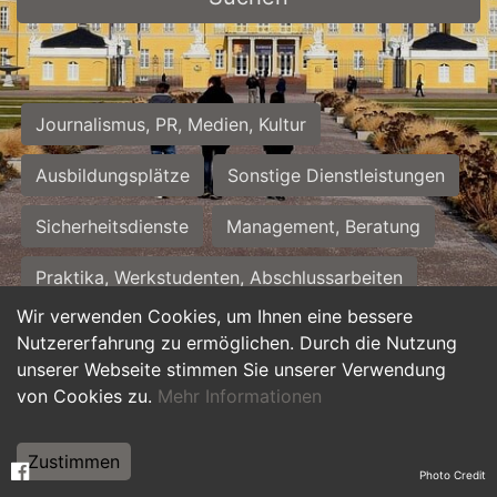
Journalismus, PR, Medien, Kultur
Ausbildungsplätze
Sonstige Dienstleistungen
Sicherheitsdienste
Management, Beratung
Praktika, Werkstudenten, Abschlussarbeiten
Wir verwenden Cookies, um Ihnen eine bessere
Personalwesen
Assistenz, Sekretariat
Nutzererfahrung zu ermöglichen. Durch die Nutzung
unserer Webseite stimmen Sie unserer Verwendung
Hilfskräfte, Aushilfs- und Nebenjobs
von Cookies zu.
Mehr Informationen
Einkauf, Logistik, Materialwirtschaft
Zustimmen
Photo Credit
Weiterbildung, Studium, duale Ausbildung