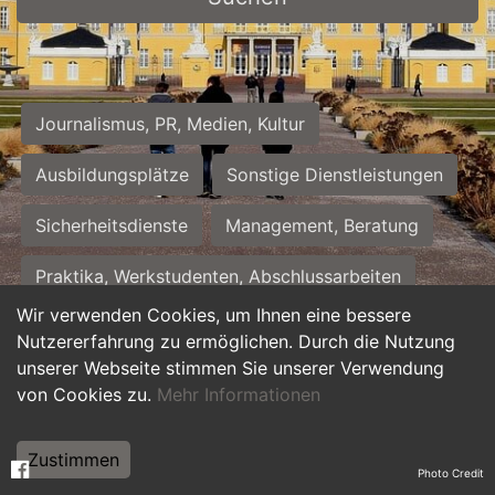
Journalismus, PR, Medien, Kultur
Ausbildungsplätze
Sonstige Dienstleistungen
Sicherheitsdienste
Management, Beratung
Praktika, Werkstudenten, Abschlussarbeiten
Wir verwenden Cookies, um Ihnen eine bessere
Personalwesen
Assistenz, Sekretariat
Nutzererfahrung zu ermöglichen. Durch die Nutzung
unserer Webseite stimmen Sie unserer Verwendung
Hilfskräfte, Aushilfs- und Nebenjobs
von Cookies zu.
Mehr Informationen
Einkauf, Logistik, Materialwirtschaft
Zustimmen
Photo Credit
Weiterbildung, Studium, duale Ausbildung