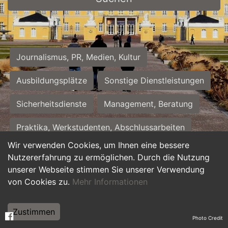
Journalismus, PR, Medien, Kultur
Ausbildungsplätze
Sonstige Dienstleistungen
Sicherheitsdienste
Management, Beratung
Praktika, Werkstudenten, Abschlussarbeiten
Wir verwenden Cookies, um Ihnen eine bessere
Personalwesen
Assistenz, Sekretariat
Nutzererfahrung zu ermöglichen. Durch die Nutzung
unserer Webseite stimmen Sie unserer Verwendung
Hilfskräfte, Aushilfs- und Nebenjobs
von Cookies zu.
Mehr Informationen
Einkauf, Logistik, Materialwirtschaft
Zustimmen
Photo Credit
Weiterbildung, Studium, duale Ausbildung