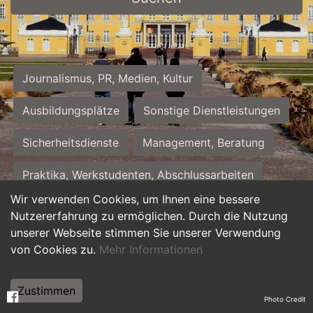
Journalismus, PR, Medien, Kultur
Ausbildungsplätze
Sonstige Dienstleistungen
Sicherheitsdienste
Management, Beratung
Praktika, Werkstudenten, Abschlussarbeiten
Wir verwenden Cookies, um Ihnen eine bessere
Personalwesen
Assistenz, Sekretariat
Nutzererfahrung zu ermöglichen. Durch die Nutzung
unserer Webseite stimmen Sie unserer Verwendung
Hilfskräfte, Aushilfs- und Nebenjobs
von Cookies zu.
Mehr Informationen
Einkauf, Logistik, Materialwirtschaft
Zustimmen
Photo Credit
Weiterbildung, Studium, duale Ausbildung