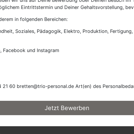
uen wir uns auf Deine Bewerbung oder Deinen Besuch im Tri
lichem Eintrittstermin und Deiner Gehaltsvorstellung, bevo
anderem in folgenden Bereichen:
heit, Soziales, Pädagogik, Elektro, Produktion, Fertigung, 
e, Facebook und Instagram
 21 60 bretten@trio-personal.de Art(en) des Personalbedar
Jetzt Bewerben