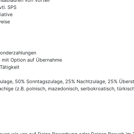
nsabläufen von Vorteil
vtl. SPS
iative
weise
Sonderzahlungen
ve mit Option auf Übernahme
Tätigkeit
gszulage, 50% Sonntagszulage, 25% Nachtzulage, 25% Übers
chige (z.B. polnisch, mazedonisch, serbokroatisch, türkisch,