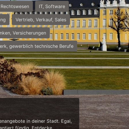
Rechtswesen
IT, Software
ung
Vertrieb, Verkauf, Sales
nken, Versicherungen
rk, gewerblich technische Berufe
enangebote in deiner Stadt. Egal,
antiert fündig. Entdecke