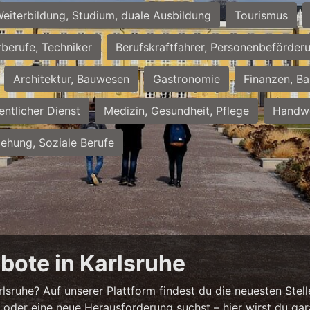
eiterbildung, Studium, duale Ausbildung
Tourismus
rberufe, Techniker
Berufskraftfahrer, Personenbeförder
Architektur, Bauwesen
Gastronomie
Finanzen, Ba
entlicher Dienst
Medizin, Gesundheit, Pflege
Handwe
iehung, Soziale Berufe
bote in Karlsruhe
sruhe? Auf unserer Plattform findest du die neuesten Stell
 oder eine neue Herausforderung suchst – hier wirst du gar