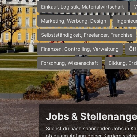
Einkauf, Logistik, Materialwirtschaft
W
Marketing, Werbung, Design
Ingenieu
Selbstständigkeit, Freelancer, Franchise
Finanzen, Controlling, Verwaltung
Öff
Forschung, Wissenschaft
Bildung, Erz
Jobs & Stellenange
Suchst du nach spannenden Jobs in Karl
ob du am Anfang deiner Karriere stehst