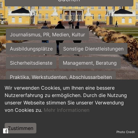
Journalismus, PR, Medien, Kultur
Ausbildungsplätze
Sonstige Dienstleistungen
Sicherheitsdienste
Management, Beratung
Praktika, Werkstudenten, Abschlussarbeiten
Wir verwenden Cookies, um Ihnen eine bessere
Personalwesen
Assistenz, Sekretariat
Nutzererfahrung zu ermöglichen. Durch die Nutzung
unserer Webseite stimmen Sie unserer Verwendung
Hilfskräfte, Aushilfs- und Nebenjobs
von Cookies zu.
Mehr Informationen
Einkauf, Logistik, Materialwirtschaft
Zustimmen
Photo Credit
Weiterbildung, Studium, duale Ausbildung