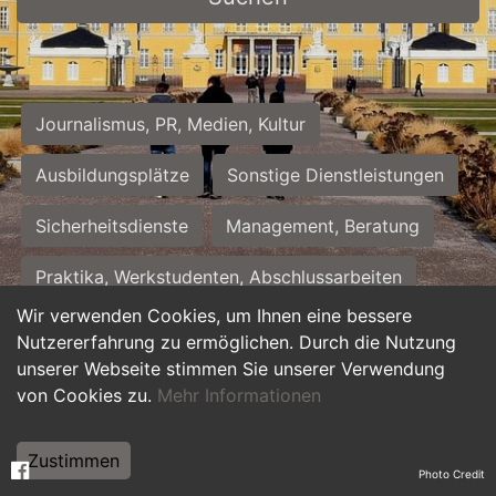
Journalismus, PR, Medien, Kultur
Ausbildungsplätze
Sonstige Dienstleistungen
Sicherheitsdienste
Management, Beratung
Praktika, Werkstudenten, Abschlussarbeiten
Wir verwenden Cookies, um Ihnen eine bessere
Personalwesen
Assistenz, Sekretariat
Nutzererfahrung zu ermöglichen. Durch die Nutzung
unserer Webseite stimmen Sie unserer Verwendung
Hilfskräfte, Aushilfs- und Nebenjobs
von Cookies zu.
Mehr Informationen
Einkauf, Logistik, Materialwirtschaft
Zustimmen
Photo Credit
Weiterbildung, Studium, duale Ausbildung