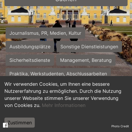
Journalismus, PR, Medien, Kultur
Ausbildungsplätze
Sonstige Dienstleistungen
Sicherheitsdienste
Management, Beratung
Praktika, Werkstudenten, Abschlussarbeiten
Wir verwenden Cookies, um Ihnen eine bessere
Personalwesen
Assistenz, Sekretariat
Nutzererfahrung zu ermöglichen. Durch die Nutzung
unserer Webseite stimmen Sie unserer Verwendung
Hilfskräfte, Aushilfs- und Nebenjobs
von Cookies zu.
Mehr Informationen
Einkauf, Logistik, Materialwirtschaft
Zustimmen
Photo Credit
Weiterbildung, Studium, duale Ausbildung