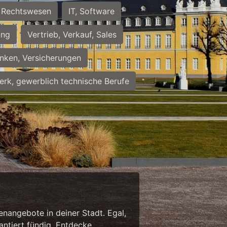
Rechtswesen
IT, Software
ung
Vertrieb, Verkauf, Sales
nken, Versicherungen
rk, gewerblich technische Berufe
enangebote in deiner Stadt. Egal,
antiert fündig. Entdecke