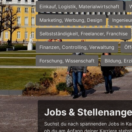
Einkauf, Logistik, Materialwirtschaft
W
Marketing, Werbung, Design
Ingenieu
Selbstständigkeit, Freelancer, Franchise
Finanzen, Controlling, Verwaltung
Öff
Forschung, Wissenschaft
Bildung, Erz
Jobs & Stellenange
Suchst du nach spannenden Jobs in Karl
ob du am Anfang deiner Karriere stehst