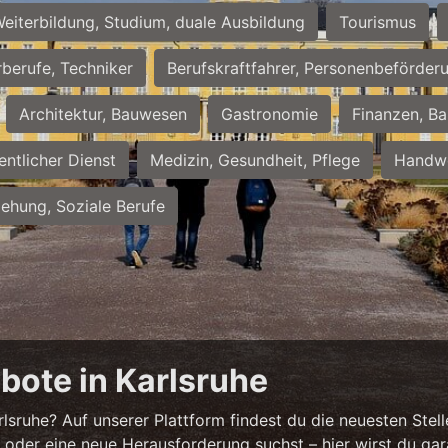
eiterbildung, Studium, duale Ausbildung
Tourismus
rberufe, Techniker
Berufskraftfahrer, Personenbeförder
Architektur, Bauwesen
Gastronomie
Finanzen, Ba
entlicher Dienst
Medizin, Gesundheit, Pflege
Handwe
iehung, Soziale Berufe
bote in Karlsruhe
sruhe? Auf unserer Plattform findest du die neuesten Stell
 oder eine neue Herausforderung suchst – hier wirst du gar