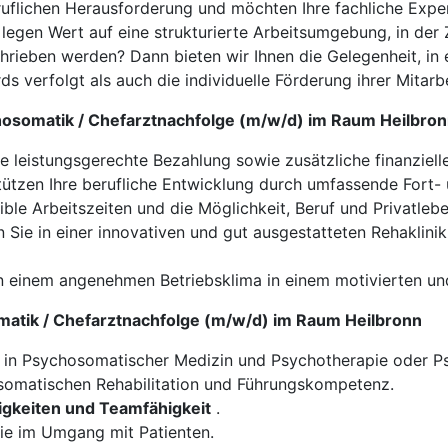
ruflichen Herausforderung und möchten Ihre fachliche Exper
e legen Wert auf eine strukturierte Arbeitsumgebung, in de
hrieben werden? Dann bieten wir Ihnen die Gelegenheit, in
 verfolgt als auch die individuelle Förderung ihrer Mitarbe
chosomatik / Chefarztnachfolge (m/w/d) im Raum Heilbro
ne leistungsgerechte Bezahlung sowie zusätzliche finanziell
tützen Ihre berufliche Entwicklung durch umfassende Fort-
ible Arbeitszeiten und die Möglichkeit, Beruf und Privatleb
 Sie in einer innovativen und gut ausgestatteten Rehaklinik
on einem angenehmen Betriebsklima in einem motivierten u
somatik / Chefarztnachfolge (m/w/d) im Raum Heilbronn
in Psychosomatischer Medizin und Psychotherapie oder Ps
somatischen Rehabilitation und Führungskompetenz.
gkeiten und Teamfähigkeit
.
e im Umgang mit Patienten.