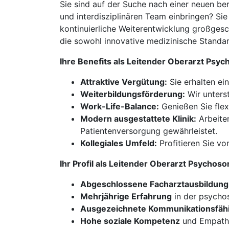
Sie sind auf der Suche nach einer neuen be
und interdisziplinären Team einbringen? Si
kontinuierliche Weiterentwicklung großgesc
die sowohl innovative medizinische Standards
Ihre Benefits als Leitender Oberarzt Psy
Attraktive Vergütung:
Sie erhalten ei
Weiterbildungsförderung:
Wir unters
Work-Life-Balance:
Genießen Sie flex
Modern ausgestattete Klinik:
Arbeiten
Patientenversorgung gewährleistet.
Kollegiales Umfeld:
Profitieren Sie v
Ihr Profil als Leitender Oberarzt Psycho
Abgeschlossene Facharztausbildung
Mehrjährige Erfahrung
in der psycho
Ausgezeichnete Kommunikationsfähi
Hohe soziale Kompetenz
und Empathi