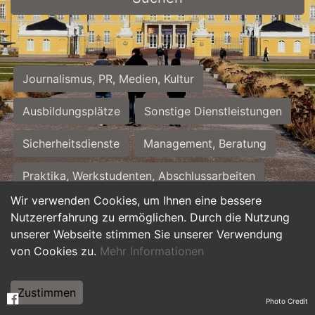
Journalismus, PR, Medien, Kultur
Ausbildungsplätze
Sonstige Dienstleistungen
Sicherheitsdienste
Management, Beratung
Praktika, Werkstudenten, Abschlussarbeiten
Wir verwenden Cookies, um Ihnen eine bessere
Personalwesen
Assistenz, Sekretariat
Nutzererfahrung zu ermöglichen. Durch die Nutzung
unserer Webseite stimmen Sie unserer Verwendung
Hilfskräfte, Aushilfs- und Nebenjobs
von Cookies zu.
Mehr Informationen
Einkauf, Logistik, Materialwirtschaft
Zustimmen
Photo Credit
Weiterbildung, Studium, duale Ausbildung