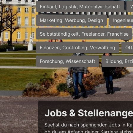
Einkauf, Logistik, Materialwirtschaft
W
Marketing, Werbung, Design
Ingenieu
Selbstständigkeit, Freelancer, Franchise
Finanzen, Controlling, Verwaltung
Öff
Forschung, Wissenschaft
Bildung, Erz
Jobs & Stellenange
Suchst du nach spannenden Jobs in Karl
ob du am Anfang deiner Karriere stehst