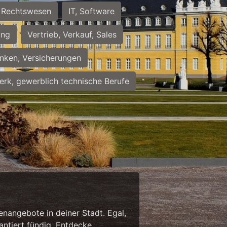
Rechtswesen
IT, Software
ung
Vertrieb, Verkauf, Sales
nken, Versicherungen
rk, gewerblich technische Berufe
enangebote in deiner Stadt. Egal,
antiert fündig. Entdecke