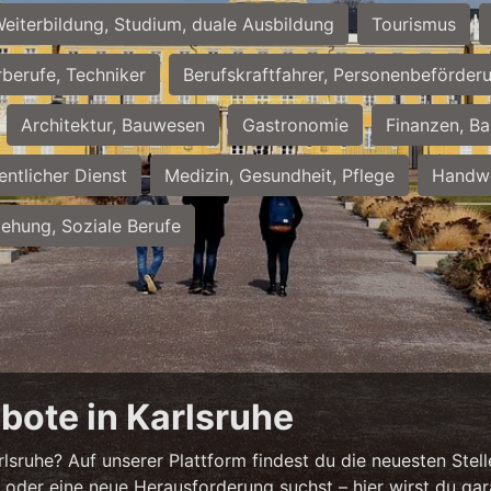
eiterbildung, Studium, duale Ausbildung
Tourismus
rberufe, Techniker
Berufskraftfahrer, Personenbeförder
Architektur, Bauwesen
Gastronomie
Finanzen, Ba
entlicher Dienst
Medizin, Gesundheit, Pflege
Handwe
iehung, Soziale Berufe
bote in Karlsruhe
sruhe? Auf unserer Plattform findest du die neuesten Stell
 oder eine neue Herausforderung suchst – hier wirst du gar