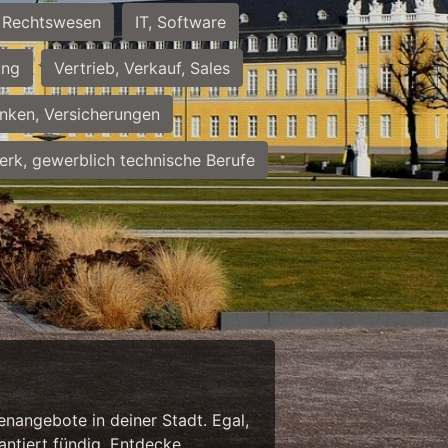
Rechtswesen
IT, Software
ung
Vertrieb, Verkauf, Sales
nken, Versicherungen
rk, gewerblich technische Berufe
enangebote in deiner Stadt. Egal,
antiert fündig. Entdecke