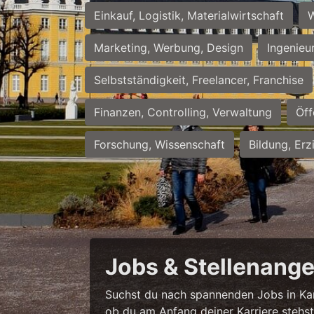
Einkauf, Logistik, Materialwirtschaft
W
Marketing, Werbung, Design
Ingenieu
Selbstständigkeit, Freelancer, Franchise
Finanzen, Controlling, Verwaltung
Öff
Forschung, Wissenschaft
Bildung, Erz
Jobs & Stellenange
Suchst du nach spannenden Jobs in Karl
ob du am Anfang deiner Karriere stehst