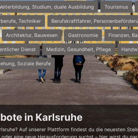
eiterbildung, Studium, duale Ausbildung
Tourismus
rberufe, Techniker
Berufskraftfahrer, Personenbeförder
Architektur, Bauwesen
Gastronomie
Finanzen, Ba
entlicher Dienst
Medizin, Gesundheit, Pflege
Handwe
iehung, Soziale Berufe
bote in Karlsruhe
sruhe? Auf unserer Plattform findest du die neuesten Stell
 oder eine neue Herausforderung suchst – hier wirst du gar