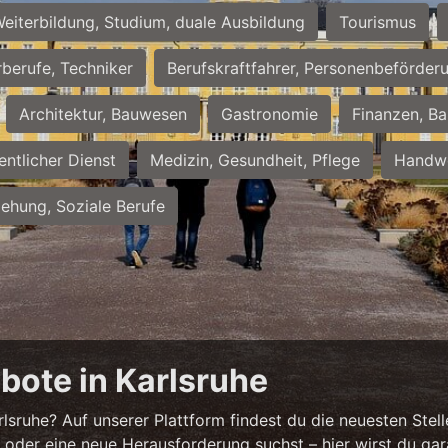
eiterbildung, Studium, duale Ausbildung
Tourismus
rberufe, Techniker
Berufskraftfahrer, Personenbeförder
Architektur, Bauwesen
Gastronomie
Finanzen, Ba
entlicher Dienst
Medizin, Gesundheit, Pflege
Handwe
iehung, Soziale Berufe
bote in Karlsruhe
sruhe? Auf unserer Plattform findest du die neuesten Stell
 oder eine neue Herausforderung suchst – hier wirst du gar