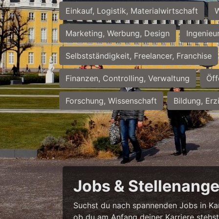
Einkauf, Logistik, Materialwirtschaft
W
Marketing, Werbung, Design
Ingenieu
Selbstständigkeit, Freelancer, Franchise
Finanzen, Controlling, Verwaltung
Öff
Forschung, Wissenschaft
Bildung, Erz
Jobs & Stellenange
Suchst du nach spannenden Jobs in Karl
ob du am Anfang deiner Karriere stehst