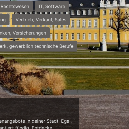
Rechtswesen
IT, Software
ung
Vertrieb, Verkauf, Sales
nken, Versicherungen
rk, gewerblich technische Berufe
enangebote in deiner Stadt. Egal,
antiert fündig. Entdecke