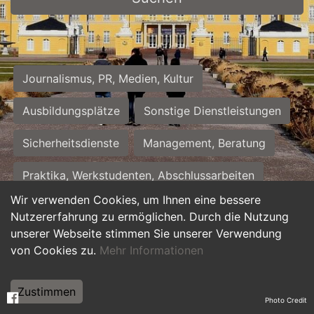
Journalismus, PR, Medien, Kultur
Ausbildungsplätze
Sonstige Dienstleistungen
Sicherheitsdienste
Management, Beratung
Praktika, Werkstudenten, Abschlussarbeiten
Wir verwenden Cookies, um Ihnen eine bessere
Personalwesen
Assistenz, Sekretariat
Nutzererfahrung zu ermöglichen. Durch die Nutzung
unserer Webseite stimmen Sie unserer Verwendung
Hilfskräfte, Aushilfs- und Nebenjobs
von Cookies zu.
Mehr Informationen
Einkauf, Logistik, Materialwirtschaft
Zustimmen
Photo Credit
Weiterbildung, Studium, duale Ausbildung