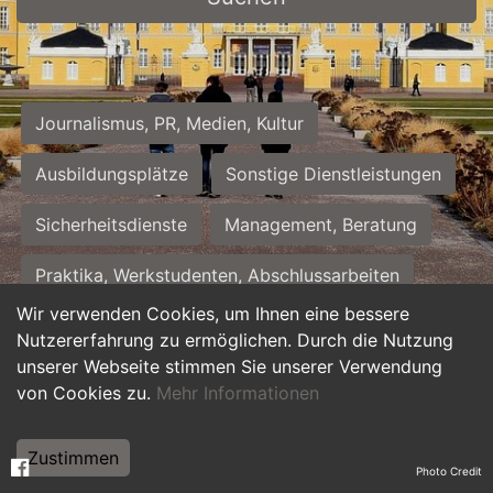
Journalismus, PR, Medien, Kultur
Ausbildungsplätze
Sonstige Dienstleistungen
Sicherheitsdienste
Management, Beratung
Praktika, Werkstudenten, Abschlussarbeiten
Wir verwenden Cookies, um Ihnen eine bessere
Personalwesen
Assistenz, Sekretariat
Nutzererfahrung zu ermöglichen. Durch die Nutzung
unserer Webseite stimmen Sie unserer Verwendung
Hilfskräfte, Aushilfs- und Nebenjobs
von Cookies zu.
Mehr Informationen
Einkauf, Logistik, Materialwirtschaft
Zustimmen
Photo Credit
Weiterbildung, Studium, duale Ausbildung