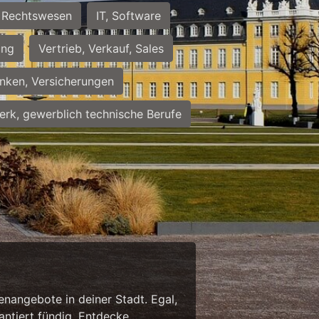
Rechtswesen
IT, Software
ung
Vertrieb, Verkauf, Sales
nken, Versicherungen
rk, gewerblich technische Berufe
enangebote in deiner Stadt. Egal,
antiert fündig. Entdecke