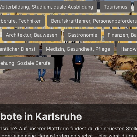
eiterbildung, Studium, duale Ausbildung
Tourismus
rberufe, Techniker
Berufskraftfahrer, Personenbeförder
Architektur, Bauwesen
Gastronomie
Finanzen, Ba
entlicher Dienst
Medizin, Gesundheit, Pflege
Handwe
iehung, Soziale Berufe
bote in Karlsruhe
sruhe? Auf unserer Plattform findest du die neuesten Stell
 oder eine neue Herausforderung suchst – hier wirst du gar