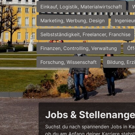
Einkauf, Logistik, Materialwirtschaft
W
Marketing, Werbung, Design
Ingenieu
Selbstständigkeit, Freelancer, Franchise
Finanzen, Controlling, Verwaltung
Öff
Forschung, Wissenschaft
Bildung, Erz
Jobs & Stellenange
Suchst du nach spannenden Jobs in Karl
ob du am Anfang deiner Karriere stehst