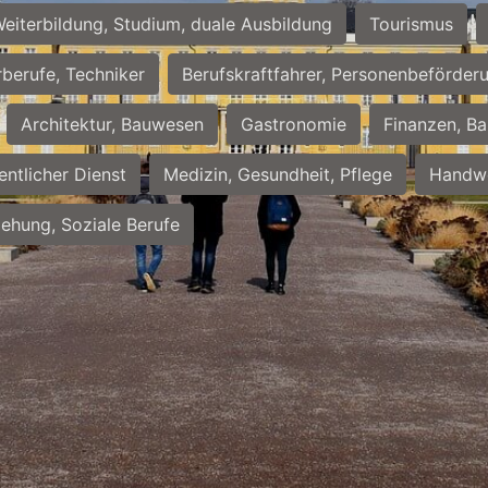
eiterbildung, Studium, duale Ausbildung
Tourismus
rberufe, Techniker
Berufskraftfahrer, Personenbeförder
Architektur, Bauwesen
Gastronomie
Finanzen, Ba
entlicher Dienst
Medizin, Gesundheit, Pflege
Handwe
iehung, Soziale Berufe