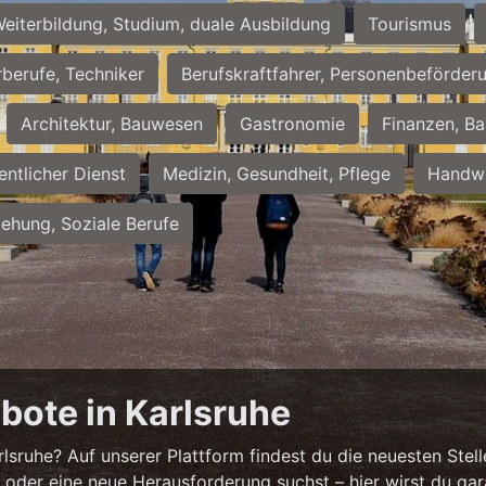
eiterbildung, Studium, duale Ausbildung
Tourismus
rberufe, Techniker
Berufskraftfahrer, Personenbeförder
Architektur, Bauwesen
Gastronomie
Finanzen, Ba
entlicher Dienst
Medizin, Gesundheit, Pflege
Handwe
iehung, Soziale Berufe
bote in Karlsruhe
sruhe? Auf unserer Plattform findest du die neuesten Stell
 oder eine neue Herausforderung suchst – hier wirst du gar