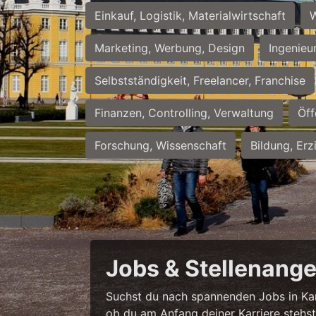
Einkauf, Logistik, Materialwirtschaft
W
Marketing, Werbung, Design
Ingenieu
Selbstständigkeit, Freelancer, Franchise
Finanzen, Controlling, Verwaltung
Öff
Forschung, Wissenschaft
Bildung, Erz
Jobs & Stellenange
Suchst du nach spannenden Jobs in Karl
ob du am Anfang deiner Karriere stehst