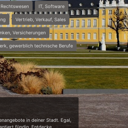
Rechtswesen
IT, Software
ung
Vertrieb, Verkauf, Sales
nken, Versicherungen
rk, gewerblich technische Berufe
enangebote in deiner Stadt. Egal,
antiert fündig. Entdecke