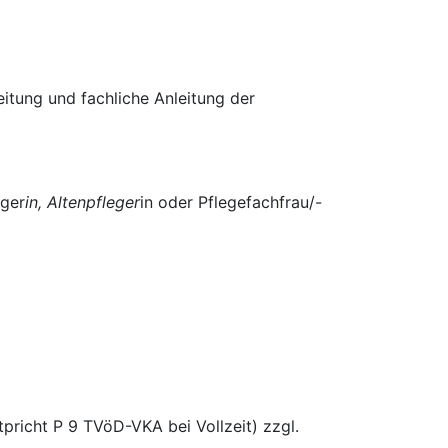
eitung und fachliche Anleitung der
eger
in, Altenpfleger
in oder Pflegefachfrau/-
pricht P 9 TVöD-VKA bei Vollzeit) zzgl.