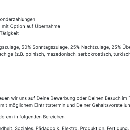
Sonderzahlungen
ve mit Option auf Übernahme
Tätigkeit
agszulage, 50% Sonntagszulage, 25% Nachtzulage, 25% Üb
chige (z.B. polnisch, mazedonisch, serbokroatisch, türkisch,
euen wir uns auf Deine Bewerbung oder Deinen Besuch im Tr
it möglichem Eintrittstermin und Deiner Gehaltsvorstellun
anderem in folgenden Bereichen:
heit, Soziales, Pädagogik, Elektro, Produktion, Fertigung, 