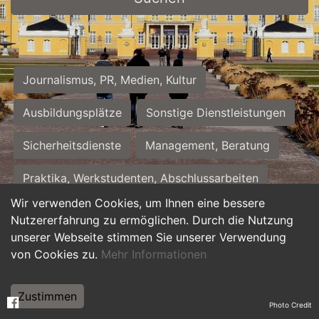
Journalismus, PR, Medien, Kultur
Ausbildungsplätze
Sonstige Dienstleistungen
Sicherheitsdienste
Management, Beratung
Praktika, Werkstudenten, Abschlussarbeiten
Wir verwenden Cookies, um Ihnen eine bessere
Personalwesen
Assistenz, Sekretariat
Nutzererfahrung zu ermöglichen. Durch die Nutzung
unserer Webseite stimmen Sie unserer Verwendung
Hilfskräfte, Aushilfs- und Nebenjobs
von Cookies zu.
Mehr Informationen
Einkauf, Logistik, Materialwirtschaft
Zustimmen
Photo Credit
Weiterbildung, Studium, duale Ausbildung