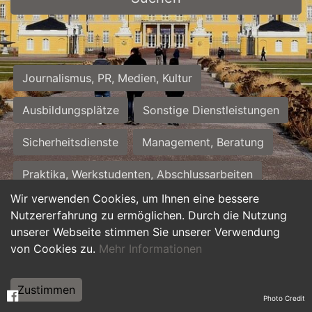
Journalismus, PR, Medien, Kultur
Ausbildungsplätze
Sonstige Dienstleistungen
Sicherheitsdienste
Management, Beratung
Praktika, Werkstudenten, Abschlussarbeiten
Wir verwenden Cookies, um Ihnen eine bessere
Personalwesen
Assistenz, Sekretariat
Nutzererfahrung zu ermöglichen. Durch die Nutzung
unserer Webseite stimmen Sie unserer Verwendung
Hilfskräfte, Aushilfs- und Nebenjobs
von Cookies zu.
Mehr Informationen
Einkauf, Logistik, Materialwirtschaft
Zustimmen
Photo Credit
Weiterbildung, Studium, duale Ausbildung