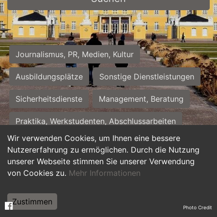
Journalismus, PR, Medien, Kultur
Ausbildungsplätze
Sonstige Dienstleistungen
Sicherheitsdienste
Management, Beratung
Praktika, Werkstudenten, Abschlussarbeiten
Wir verwenden Cookies, um Ihnen eine bessere
Personalwesen
Assistenz, Sekretariat
Nutzererfahrung zu ermöglichen. Durch die Nutzung
unserer Webseite stimmen Sie unserer Verwendung
Hilfskräfte, Aushilfs- und Nebenjobs
von Cookies zu.
Mehr Informationen
Einkauf, Logistik, Materialwirtschaft
Zustimmen
Photo Credit
Weiterbildung, Studium, duale Ausbildung