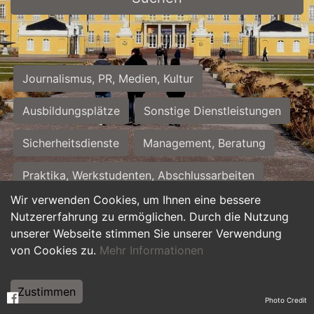
Journalismus, PR, Medien, Kultur
Ausbildungsplätze
Sonstige Dienstleistungen
Sicherheitsdienste
Management, Beratung
Praktika, Werkstudenten, Abschlussarbeiten
Wir verwenden Cookies, um Ihnen eine bessere
Personalwesen
Assistenz, Sekretariat
Nutzererfahrung zu ermöglichen. Durch die Nutzung
unserer Webseite stimmen Sie unserer Verwendung
Hilfskräfte, Aushilfs- und Nebenjobs
von Cookies zu.
Mehr Informationen
Einkauf, Logistik, Materialwirtschaft
Zustimmen
Photo Credit
Weiterbildung, Studium, duale Ausbildung