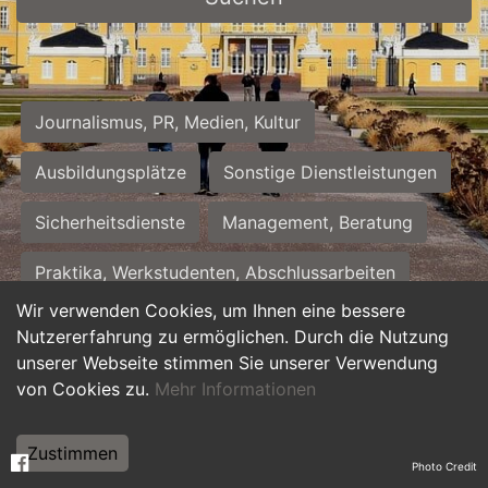
Journalismus, PR, Medien, Kultur
Ausbildungsplätze
Sonstige Dienstleistungen
Sicherheitsdienste
Management, Beratung
Praktika, Werkstudenten, Abschlussarbeiten
Wir verwenden Cookies, um Ihnen eine bessere
Personalwesen
Assistenz, Sekretariat
Nutzererfahrung zu ermöglichen. Durch die Nutzung
unserer Webseite stimmen Sie unserer Verwendung
Hilfskräfte, Aushilfs- und Nebenjobs
von Cookies zu.
Mehr Informationen
Einkauf, Logistik, Materialwirtschaft
Zustimmen
Photo Credit
Weiterbildung, Studium, duale Ausbildung