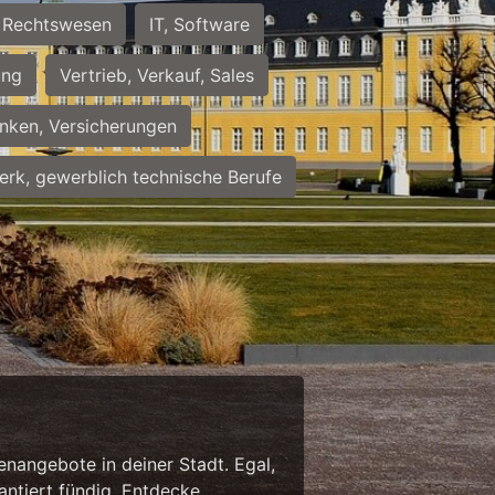
Rechtswesen
IT, Software
ung
Vertrieb, Verkauf, Sales
nken, Versicherungen
rk, gewerblich technische Berufe
enangebote in deiner Stadt. Egal,
antiert fündig. Entdecke