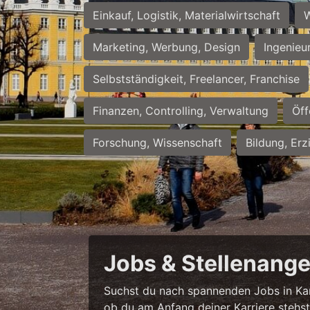
Einkauf, Logistik, Materialwirtschaft
W
Marketing, Werbung, Design
Ingenieu
Selbstständigkeit, Freelancer, Franchise
Finanzen, Controlling, Verwaltung
Öff
Forschung, Wissenschaft
Bildung, Erz
Jobs & Stellenange
Suchst du nach spannenden Jobs in Karl
ob du am Anfang deiner Karriere stehst