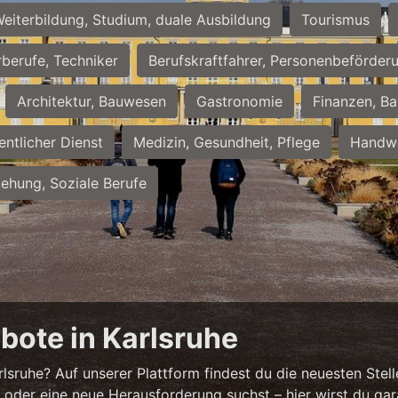
eiterbildung, Studium, duale Ausbildung
Tourismus
rberufe, Techniker
Berufskraftfahrer, Personenbeförder
Architektur, Bauwesen
Gastronomie
Finanzen, Ba
entlicher Dienst
Medizin, Gesundheit, Pflege
Handwe
iehung, Soziale Berufe
bote in Karlsruhe
sruhe? Auf unserer Plattform findest du die neuesten Stell
 oder eine neue Herausforderung suchst – hier wirst du gar