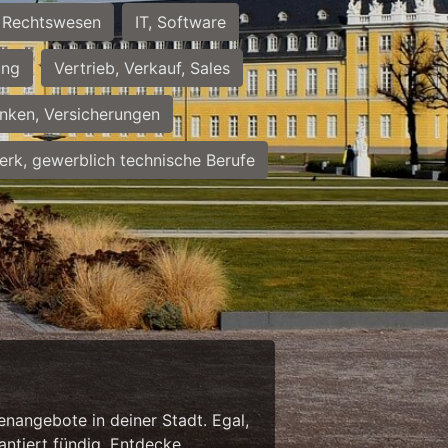
Rechtswesen
IT, Software
ung
Vertrieb, Verkauf, Sales
nken, Versicherungen
rk, gewerblich technische Berufe
enangebote in deiner Stadt. Egal,
antiert fündig. Entdecke