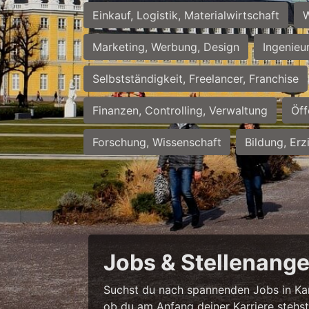
Einkauf, Logistik, Materialwirtschaft
W
Marketing, Werbung, Design
Ingenieu
Selbstständigkeit, Freelancer, Franchise
Finanzen, Controlling, Verwaltung
Öff
Forschung, Wissenschaft
Bildung, Erz
Jobs & Stellenange
Suchst du nach spannenden Jobs in Karl
ob du am Anfang deiner Karriere stehst