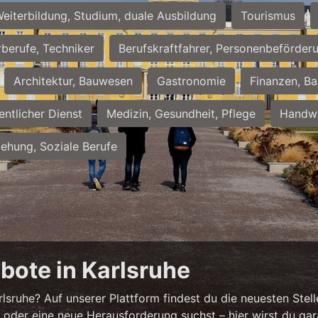
eiterbildung, Studium, duale Ausbildung
Tourismus
rberufe, Techniker
Berufskraftfahrer, Personenbeförder
Architektur, Bauwesen
Gastronomie
Finanzen, Ba
entlicher Dienst
Medizin, Gesundheit, Pflege
Handwe
iehung, Soziale Berufe
bote in Karlsruhe
sruhe? Auf unserer Plattform findest du die neuesten Stell
 oder eine neue Herausforderung suchst – hier wirst du gar